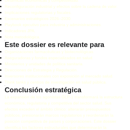
Dinámicas económicas y competitividad.
Reconfiguración industrial y efectos sobre la cadena de valor.
Implicaciones regulatorias y fiscales.
Escenarios estratégicos 2026–2030.
Playbook ejecutivo para industria y administraciones.
Indicadores JPA.
Nota metodológica.
Este dossier es relevante para
Organizaciones farmacéuticas y biotecnológicas.
Aseguradoras y fondos especializados en salud.
Ministerios y unidades de política sanitaria.
Direcciones de Estrategia y Regulación.
Inversores institucionales con exposición al mercado salud.
Think tanks y centros de investigación en salud pública.
Conclusión estratégica
La expansión de los agonistas GLP-1 transformará la estructura
económica, regulatoria y competitiva del sector salud. Sus
efectos exceden el ámbito clínico: alterarán presupuestos
públicos, presionarán marcos regulatorios y reordenarán la
posición competitiva de países y corporaciones. Este dossier
identifica los factores estructurales que determinarán la