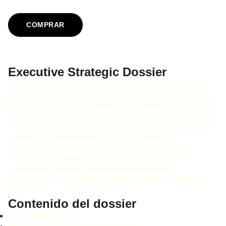
COMPRAR
Executive Strategic Dossier
Este dossier analiza la disrupción estructural provocada por los
agonistas GLP-1 y su impacto sobre la economía, la industria
farmacéutica, los marcos regulatorios y la sostenibilidad fiscal de
los sistemas de salud. Examina cómo estos fármacos pueden
reconfigurar los flujos de inversión, los modelos asistenciales y la
cadena de valor sanitaria en el periodo 2025–2030.
El documento integra evaluación geoestructural, dinámicas
económicas, competitividad internacional, escenarios
estratégicos y guías de decisión para organizaciones
farmacéuticas, aseguradoras, gestores públicos y unidades de
regulación.
Contenido del dossier
Marco geoestructural.