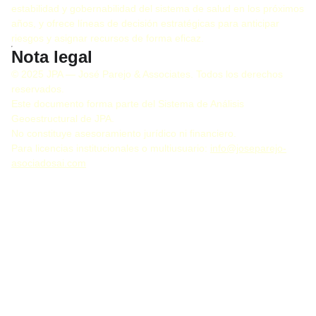
estabilidad y gobernabilidad del sistema de salud en los próximos
años, y ofrece líneas de decisión estratégicas para anticipar
riesgos y asignar recursos de forma eficaz.
Nota legal
© 2025 JPA — José Parejo & Associates. Todos los derechos
reservados.
Este documento forma parte del Sistema de Análisis
Geoestructural de JPA.
No constituye asesoramiento jurídico ni financiero.
Para licencias institucionales o multiusuario:
info@joseparejo-
asociadosai.com