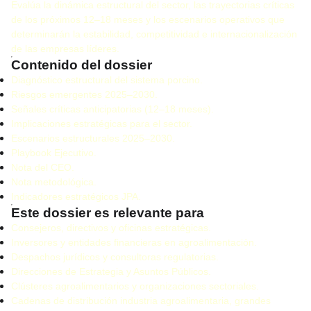
Evalúa la dinámica estructural del sector, las trayectorias críticas
de los próximos 12–18 meses y los escenarios operativos que
determinarán la estabilidad, competitividad e internacionalización
de las empresas líderes.
Contenido del dossier
Diagnóstico estructural del sistema porcino.
Riesgos emergentes 2025–2030.
Señales críticas anticipatorias (12–18 meses).
Implicaciones estratégicas para el sector.
Escenarios estructurales 2025–2030.
Playbook Ejecutivo.
Nota del CEO.
Nota metodológica.
Indicadores estratégicos JPA.
Este dossier es relevante para
Consejeros, directivos y oficinas estratégicas.
Inversores y entidades financieras en agroalimentación.
Despachos jurídicos y consultoras regulatorias.
Direcciones de Estrategia y Asuntos Públicos.
Clústeres agroalimentarios y organizaciones sectoriales.
Cadenas de distribución industria agroalimentaria, grandes