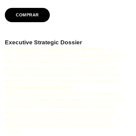
COMPRAR
Executive Strategic Dossier
Para instituciones y organizaciones sectoriales
Este dossier ofrece una lectura estructural imprescindible para
quienes toman decisiones en el sistema porcino español:
dirección ejecutiva, estrategia, asuntos públicos y comités
sectoriales. Si alguna entidad requiere una copia de cortesía
para fines institucionales o regulatorios, puede solicitarla en
info@joseparejo-asociados.com
Este dossier analiza la arquitectura estructural, regulatoria y
competitiva del
sector porcino español
en el horizonte 2025–
2030. Examina cómo los factores productivos, sanitarios,
jurídicos, comerciales y geoeconómicos interactúan para
configurar riesgos emergentes, tensiones regulatorias y
oportunidades estratégicas en el sistema agroalimentario
español.