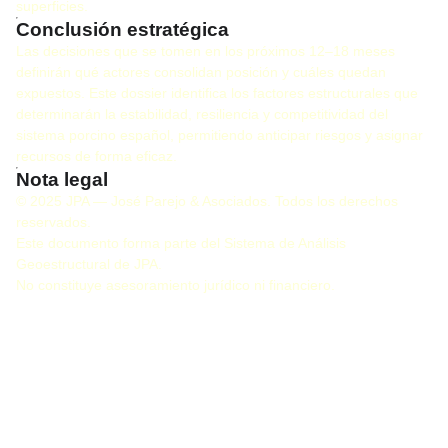
superficies.
Conclusión estratégica
Las decisiones que se tomen en los próximos 12–18 meses
definirán qué actores consolidan posición y cuáles quedan
expuestos. Este dossier identifica los factores estructurales que
determinarán la estabilidad, resiliencia y competitividad del
sistema porcino español, permitiendo anticipar riesgos y asignar
recursos de forma eficaz.
Nota legal
© 2025 JPA — José Parejo & Asociados. Todos los derechos
reservados.
Este documento forma parte del Sistema de Análisis
Geoestructural de JPA.
No constituye asesoramiento jurídico ni financiero.